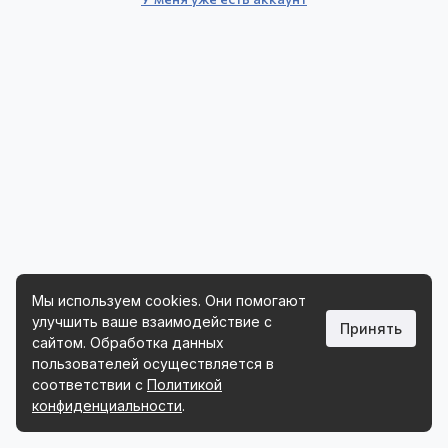
Мы используем cookies. Они помогают
улучшить ваше взаимодействие с
Принять
сайтом. Обработка данных
пользователей осуществляется в
соответствии с
Политикой
Телефон :
8-800-222-19-66
конфиденциальности
.
Почта:
logist@my-portal.ru